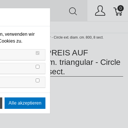
0
AV
Stock Clearing
en, verwenden wir
AGE !!! ST 25 cm. triangular - Circle ext. diam. cm. 800, 8 sect.
Cookies zu.
TX25SC800A8 PREIS AUF
!!! ST 25 cm. triangular - Circle
m. cm. 800, 8 sect.
00A8