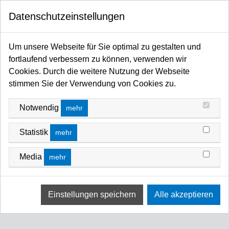
0
Datenschutzeinstellungen
Startseite
Traversen / Rigging Kettenzüge / Anschlagmittel / Arbeitsschutz
Traversen
Roofing Systems
Double-Pitch
Um unsere Webseite für Sie optimal zu gestalten und
fortlaufend verbessern zu können, verwenden wir
Cookies. Durch die weitere Nutzung der Webseite
Litec HTUBE300J 300 cm. joint tube for
stimmen Sie der Verwendung von Cookies zu.
sheet border
Art-Nr.: HTUBE300J
Notwendig
mehr
BESCHREIBUNG
Statistik
mehr
Produkt hat keine Beschreibung
Media
mehr