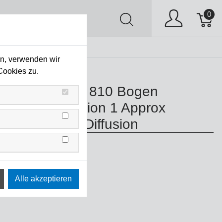
0
AV
Stock Clearing
en, verwenden wir
White Diffusion
Cookies zu.
ers, Zircon Nr. 810 Bogen
 Zircon Diffusion 1 Approx
nt 216 White Diffusion