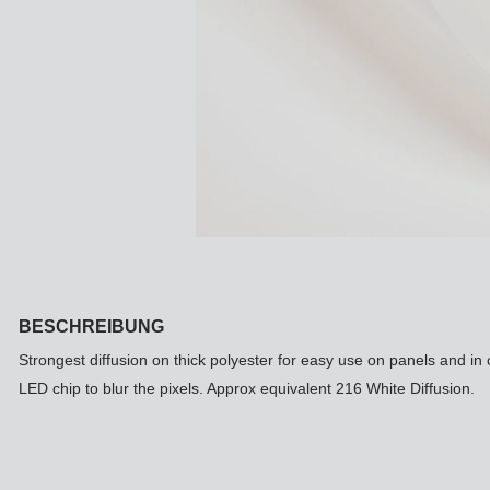
Ke
Tu
Z
CD
O
Ka
Au
M
Ku
Hi
Re
St
En
Re
In
An
Pi
fal
Ve
Gr
Fi
Re
Ak
Ze
BESCHREIBUNG
- 
Ad
Te
Zu
Ko
Strongest diffusion on thick polyester for easy use on panels and in
Hü
Fa
LED chip to blur the pixels. Approx equivalent 216 White Diffusion.
Ha
Ze
So
Fo
Sw
Bl
Zu