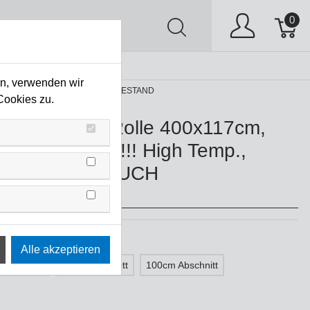
0
AV
Stock Clearing
en, verwenden wir
., Deep Straw, ***ANBRUCH RESTBESTAND
Cookies zu.
ters, HT 015, Rolle 400x117cm,
AUFARTIKEL!!! High Temp.,
traw, ***ANBRUCH
ESTAND
 Abschnitt
50cm Abschnitt
100cm Abschnitt