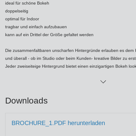
Ha
ideal für schöne Bokeh
Le
Fo
doppelseitig
DM
optimal für Indoor
Jo
tragbar und einfach aufzubauen
kann auf ein Drittel der Größe gefaltet werden
Po
Zi
Ar
La
Die zusammenfaltbaren unscharfen Hintergründe erlauben es dem F
und überall - ob im Studio oder beim Kunden- kreative Bilder zu erst
Zu
Jeder zweiseiteige Hintergrund bietet einen einzigartigen Bokeh look
HM
So
Tr
Xe
In
Ar
Downloads
St
Li
Sa
BROCHURE_1.PDF herunterladen
St
Au