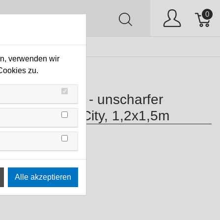
0
AV
Stock Clearing
en, verwenden wir
faltbar/Textil/Vinyl
Cookies zu.
e Out of Focus - unscharfer
rund Sommer/City, 1,2x1,5m
0