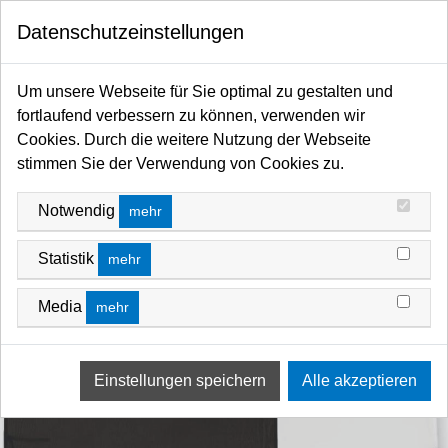
0
Datenschutzeinstellungen
Startseite
Flags / Scrims / Frames / Hintergründe / Stillleben / Fotoschirme / Diffusoren /
Um unsere Webseite für Sie optimal zu gestalten und
Reflektoren / Softboxen
fortlaufend verbessern zu können, verwenden wir
Hintergrund Foto allgemein
Hintergründe - faltbar/Textil/Vinyl
Cookies. Durch die weitere Nutzung der Webseite
stimmen Sie der Verwendung von Cookies zu.
Notwendig
mehr
Statistik
mehr
Media
mehr