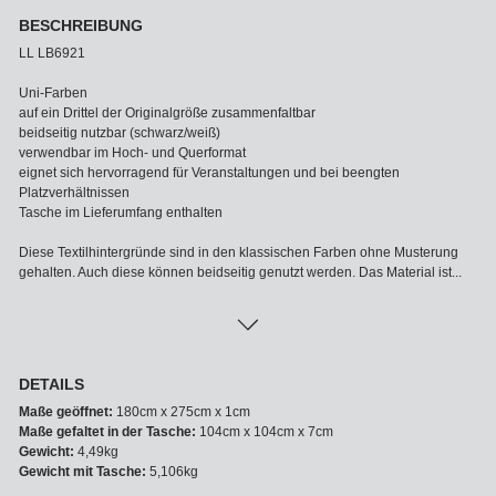
BESCHREIBUNG
LL LB6921
Uni-Farben
auf ein Drittel der Originalgröße zusammenfaltbar
beidseitig nutzbar (schwarz/weiß)
verwendbar im Hoch- und Querformat
eignet sich hervorragend für Veranstaltungen und bei beengten
Platzverhältnissen
Tasche im Lieferumfang enthalten
Diese Textilhintergründe sind in den klassischen Farben ohne Musterung
gehalten. Auch diese können beidseitig genutzt werden. Das Material ist...
DETAILS
Maße geöffnet:
180cm x 275cm x 1cm
Maße gefaltet in der Tasche:
104cm x 104cm x 7cm
Gewicht:
4,49kg
Gewicht mit Tasche:
5,106kg