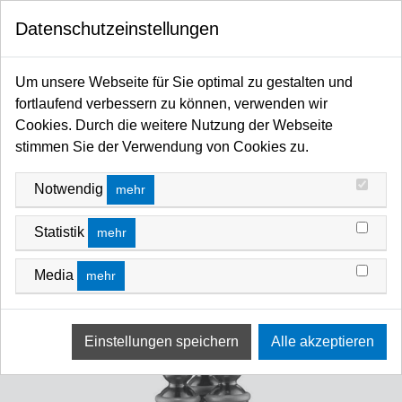
0
Datenschutzeinstellungen
Startseite
Licht / Spots / Scheinwerfer / Moving Heads / Profiler / Panels / Sticks / Fluter
Um unsere Webseite für Sie optimal zu gestalten und
LED
LED - mobiles Foto/Video Licht
fortlaufend verbessern zu können, verwenden wir
Cookies. Durch die weitere Nutzung der Webseite
stimmen Sie der Verwendung von Cookies zu.
Notwendig
mehr
Statistik
mehr
Media
mehr