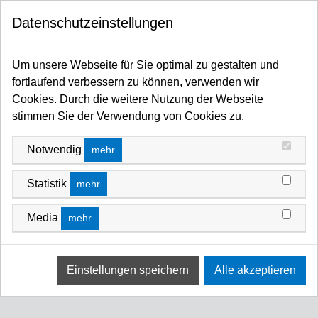
0
Datenschutzeinstellungen
Startseite
CHAINMASTER SHOP
Flight Case
Um unsere Webseite für Sie optimal zu gestalten und
fortlaufend verbessern zu können, verwenden wir
Case für ChainMaster Rigging Lift 0500kg
Cookies. Durch die weitere Nutzung der Webseite
D8+, orig. AMPTOWN Truckmaß,
stimmen Sie der Verwendung von Cookies zu.
Kettenfächer, HD-Rollen, SCHWARZ
Notwendig
mehr
Art-Nr.: ATCCMKZP
BESCHREIBUNG
Statistik
mehr
Produkt hat keine Beschreibung
Media
mehr
DETAILS
Maße inkl. Rollensatz und Kugelecken:
610x600x587 (H) mm