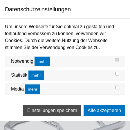
0
Datenschutzeinstellungen
Startseite
Licht / Spots / Scheinwerfer / Moving Heads / Profiler / Panels / Sticks / Fluter
Um unsere Webseite für Sie optimal zu gestalten und
LED
ARRI Orbiter / LED
ARRI Orbiter Mounting & Sonstiges
fortlaufend verbessern zu können, verwenden wir
Cookies. Durch die weitere Nutzung der Webseite
stimmen Sie der Verwendung von Cookies zu.
Notwendig
mehr
Statistik
mehr
Media
mehr