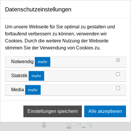
0
Datenschutzeinstellungen
Startseite
Stative / Booms / Lifte / Wind-up / Rollenstative / Foto-Video-Cine Stative
Stative, Rollenstative & Booms
Ersatzteile
Um unsere Webseite für Sie optimal zu gestalten und
fortlaufend verbessern zu können, verwenden wir
Cookies. Durch die weitere Nutzung der Webseite
stimmen Sie der Verwendung von Cookies zu.
Notwendig
mehr
Statistik
mehr
Media
mehr