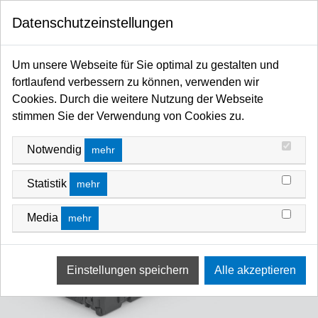
0
Datenschutzeinstellungen
Startseite
Licht / Spots / Scheinwerfer / Moving Heads / Profiler / Panels / Sticks / Fluter
Um unsere Webseite für Sie optimal zu gestalten und
LED
ARRI LED Kits
fortlaufend verbessern zu können, verwenden wir
Cookies. Durch die weitere Nutzung der Webseite
stimmen Sie der Verwendung von Cookies zu.
Notwendig
mehr
Statistik
mehr
Media
mehr