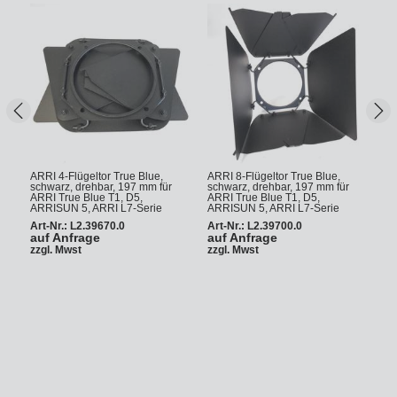
Zurück
wei
ARRI 4-Flügeltor True Blue,
ARRI 8-Flügeltor True Blue,
schwarz, drehbar, 197 mm für
schwarz, drehbar, 197 mm für
ARRI True Blue T1, D5,
ARRI True Blue T1, D5,
ARRISUN 5, ARRI L7-Serie
ARRISUN 5, ARRI L7-Serie
Art-Nr.: L2.39670.0
Art-Nr.: L2.39700.0
auf Anfrage
auf Anfrage
zzgl. Mwst
zzgl. Mwst