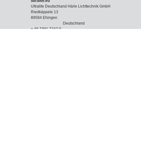
ultralite.eu
Ultralite Deutschland Härle Lichttechnik GmbH
Riedkäppele 13
89584 Ehingen
Deutschland
+ 49 7391 7747 0
info@ultralite.eu
UNTERNEHMEN
AGB
DATENSCHUTZ
IMPRESSUM
ULTRALITE
KATALOG
NEWS
VERSAND