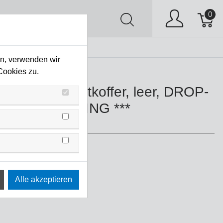
0
AV
Stock Clearing
en, verwenden wir
*
Cookies zu.
nsen-Transportkoffer, leer, DROP-
STOCK CLEARING ***
PREIS ***
.0-SC