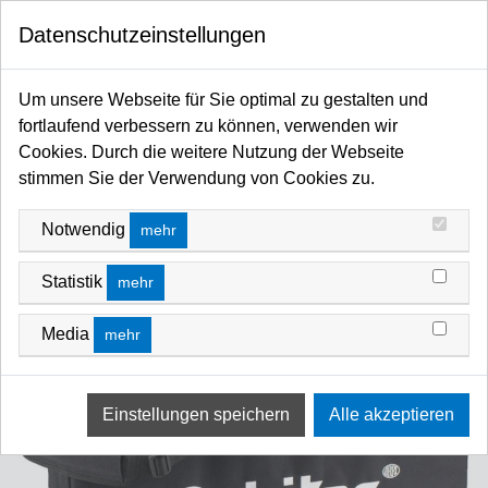
0
Datenschutzeinstellungen
Startseite
Licht / Spots / Scheinwerfer / Moving Heads / Profiler / Panels / Sticks / Fluter
Um unsere Webseite für Sie optimal zu gestalten und
LED
ARRI Orbiter / LED
ARRI Orbiter Case & Bag
fortlaufend verbessern zu können, verwenden wir
Cookies. Durch die weitere Nutzung der Webseite
stimmen Sie der Verwendung von Cookies zu.
Notwendig
mehr
Statistik
mehr
Media
mehr