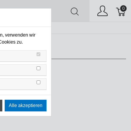
0
AV
Stock Clearing
en, verwenden wir
Cookies zu.
 Link Kabel
007