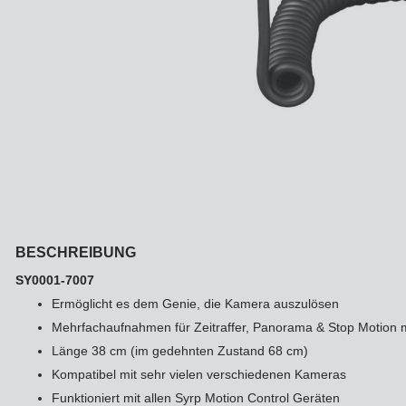
Ke
Tu
Z
CD
O
Ka
Au
M
Ku
Hi
Re
St
En
Re
In
An
Pi
fal
Ve
Gr
Fi
Re
Ak
BESCHREIBUNG
Ze
- 
Ad
Te
SY0001-7007
Zu
Ko
Ermöglicht es dem Genie, die Kamera auszulösen
Hü
Fa
Ha
Mehrfachaufnahmen für Zeitraffer, Panorama & Stop Motion 
Ze
Länge 38 cm (im gedehnten Zustand 68 cm)
So
Fo
Kompatibel mit sehr vielen verschiedenen Kameras
Sw
Bl
Zu
Funktioniert mit allen Syrp Motion Control Geräten