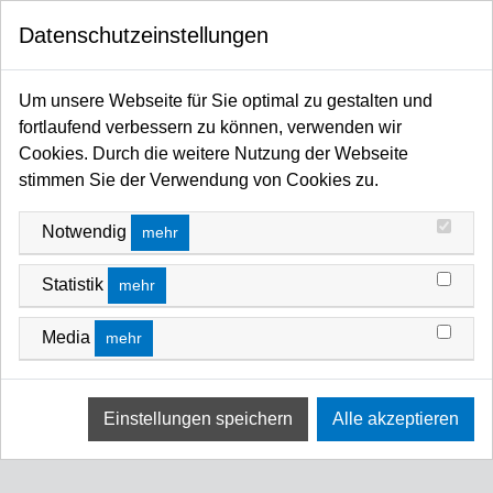
0
Datenschutzeinstellungen
Startseite
Licht / Spots / Scheinwerfer / Moving Heads / Profiler / Panels / Sticks / Fluter
Um unsere Webseite für Sie optimal zu gestalten und
LED
ARRI Orbiter / LED
ARRI Netzkabel & Daisy Chain Netzkabel
fortlaufend verbessern zu können, verwenden wir
ARRI NETZKABEL & DAISY CHAIN
Cookies. Durch die weitere Nutzung der Webseite
NETZKABEL
stimmen Sie der Verwendung von Cookies zu.
FILTERN NACH
Name Z A
Notwendig
mehr
Keine Ergebnisse
Statistik
mehr
Wir konnten keine Übereinstimmung für diese Filter
finden.
Media
mehr
Bitte versuchen Sie eine andere Wahl.