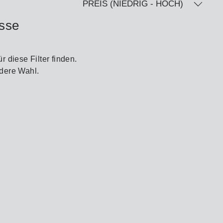
PREIS (NIEDRIG - HOCH)
isse
 diese Filter finden.
ndere Wahl.
en Dimmersystemen
Systemkomponenten