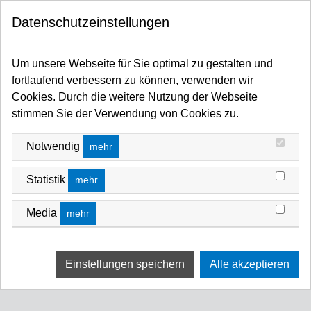
0
Datenschutzeinstellungen
Startseite
Flags / Scrims / Frames / Hintergründe / Stillleben / Fotoschirme / Diffusoren /
Um unsere Webseite für Sie optimal zu gestalten und
Reflektoren / Softboxen
fortlaufend verbessern zu können, verwenden wir
Hintergrund Foto allgemein
Hintergründe - faltbar/Textil/Vinyl
HINTERGRÜNDE - FALTBAR/TEXTIL/VINYL
Cookies. Durch die weitere Nutzung der Webseite
stimmen Sie der Verwendung von Cookies zu.
FILTERN NACH
PREIS (HOCH - NIEDRIG)
Notwendig
mehr
Keine Ergebnisse
Statistik
mehr
Wir konnten keine Übereinstimmung für diese Filter
finden.
Media
mehr
Bitte versuchen Sie eine andere Wahl.