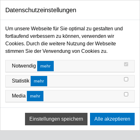
0
Datenschutzeinstellungen
Startseite
Filter / Farbfilter
Zircon for LED
Zircon Diffusion for LED
ZIRCON DIFFUSION FOR LED
Um unsere Webseite für Sie optimal zu gestalten und
fortlaufend verbessern zu können, verwenden wir
FILTERN NACH
PREIS (HOCH - NIEDRIG)
Cookies. Durch die weitere Nutzung der Webseite
stimmen Sie der Verwendung von Cookies zu.
Keine Ergebnisse
Notwendig
mehr
Wir konnten keine Übereinstimmung für diese Filter
finden.
Statistik
mehr
Bitte versuchen Sie eine andere Wahl.
Media
mehr