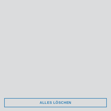
89584 Ehingen
Deutschland
+ 49 7391 7747 0
info@ultralite.eu
UNTERNEHMEN
AGB
DATENSCHUTZ
IMPRESSUM
ULTRALITE
KATALOG
NEWS
VERSAND
ALLES LÖSCHEN
SERVICE