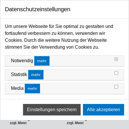
0
Datenschutzeinstellungen
Startseite
Filter / Farbfilter
Farbfilter Rollen und Zuschnitte
Blau-Bereich
BLAU-BEREICH
Um unsere Webseite für Sie optimal zu gestalten und
fortlaufend verbessern zu können, verwenden wir
FILTERN NACH
NEUSTE ZUERST
Cookies. Durch die weitere Nutzung der Webseite
stimmen Sie der Verwendung von Cookies zu.
Notwendig
mehr
Statistik
mehr
Media
mehr
LEE-Filters, Nr. 165, Rolle
LEE-Filters, Nr. 130, Rolle
762x122cm normal, Daylight
762x122cm normal, Clear
Blue
Art-Nr.: LFR130
Art-Nr.: LFR165
auf Anfrage
auf Anfrage
zzgl. Mwst
zzgl. Mwst