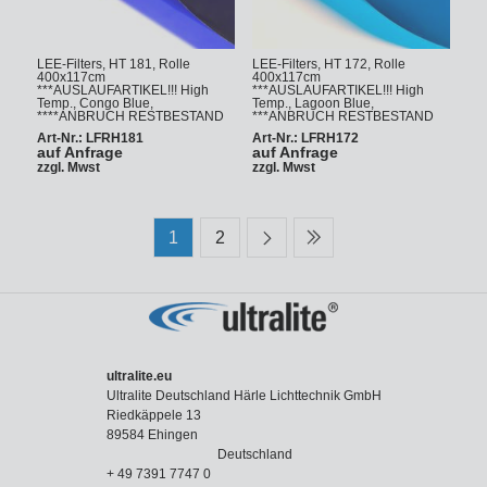
LEE-Filters, HT 181, Rolle
LEE-Filters, HT 172, Rolle
400x117cm
400x117cm
***AUSLAUFARTIKEL!!! High
***AUSLAUFARTIKEL!!! High
Temp., Congo Blue,
Temp., Lagoon Blue,
****ANBRUCH RESTBESTAND
***ANBRUCH RESTBESTAND
Art-Nr.: LFRH181
Art-Nr.: LFRH172
auf Anfrage
auf Anfrage
zzgl. Mwst
zzgl. Mwst
1
2
ultralite.eu
Ultralite Deutschland Härle Lichttechnik GmbH
Riedkäppele 13
89584 Ehingen
Deutschland
+ 49 7391 7747 0