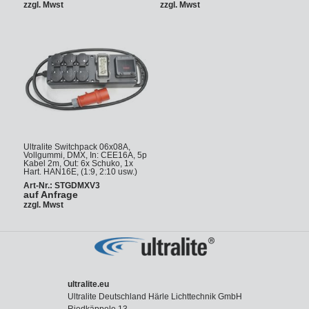
zzgl. Mwst
zzgl. Mwst
Ultralite Switchpack 06x08A,
Vollgummi, DMX, In: CEE16A, 5p
Kabel 2m, Out: 6x Schuko, 1x
Hart. HAN16E, (1:9, 2:10 usw.)
Art-Nr.: STGDMXV3
auf Anfrage
zzgl. Mwst
ultralite.eu
Ultralite Deutschland Härle Lichttechnik GmbH
Riedkäppele 13