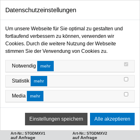
0
Datenschutzeinstellungen
Startseite
Kabel / Stecker / Verteiler
Stromverteiler
Vollgummi DMX Switchpacks
Um unsere Webseite für Sie optimal zu gestalten und
VOLLGUMMI DMX SWITCHPACKS
fortlaufend verbessern zu können, verwenden wir
Cookies. Durch die weitere Nutzung der Webseite
FILTERN NACH
Name A Z
stimmen Sie der Verwendung von Cookies zu.
Notwendig
mehr
Statistik
mehr
Media
mehr
Ultralite Switchpack 06x08A,
Ultralite Switchpack 06x08A,
Vollgummi, DMX, In: CEE16A, 5p
Vollgummi, DMX, In: CEE16A, 5p
Kabel 2m, Out: 6x Schuko, 2
Kabel 2m, Out: 2x Harting HAN
Stück pro Phase (max. 16A/ph)
16E, (1:9, 2:10, 3:11 usw.)
Art-Nr.: STGDMXV1
Art-Nr.: STGDMXV2
auf Anfrage
auf Anfrage