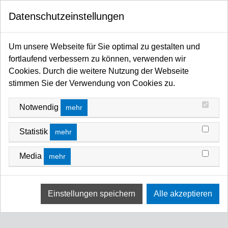
0
FILTERN NACH
Datenschutzeinstellungen
Startseite
Kabel / Stecker / Verteiler
Stromverteiler
PREIS
Vollgummi DMX Switchpacks
Um unsere Webseite für Sie optimal zu gestalten und
VOLLGUMMI DMX SWITCHPACKS
fortlaufend verbessern zu können, verwenden wir
1 -€ - 1 €
Cookies. Durch die weitere Nutzung der Webseite
FILTERN NACH
Name A Z
stimmen Sie der Verwendung von Cookies zu.
Keine Ergebnisse
Notwendig
mehr
Wir konnten keine Übereinstimmung für diese Filter
finden.
Statistik
mehr
Bitte versuchen Sie eine andere Wahl.
Media
mehr