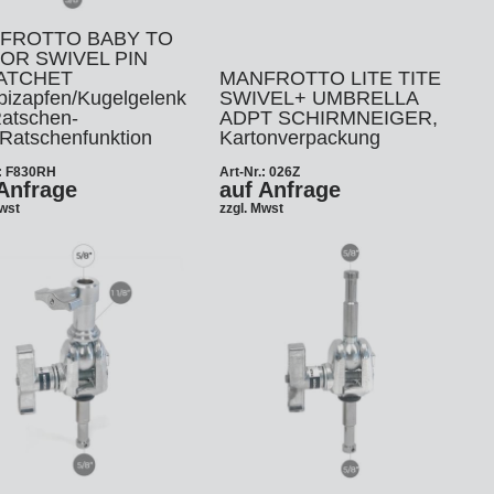
FROTTO BABY TO
IOR SWIVEL PIN
ATCHET
MANFROTTO LITE TITE
izapfen/Kugelgelenk
SWIVEL+ UMBRELLA
Ratschen-
ADPT SCHIRMNEIGER,
/Ratschenfunktion
Kartonverpackung
.: F830RH
Art-Nr.: 026Z
Anfrage
auf Anfrage
Mwst
zzgl. Mwst