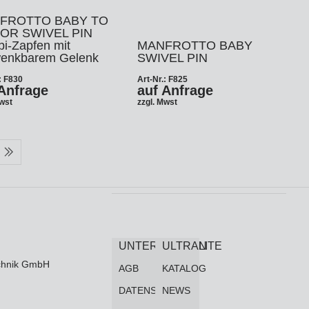
FROTTO BABY TO
IOR SWIVEL PIN
i-Zapfen mit
MANFROTTO BABY
enkbarem Gelenk
SWIVEL PIN
: F830
Art-Nr.: F825
Anfrage
auf Anfrage
Mwst
zzgl. Mwst
UNTERNEHMEN
ULTRALITE
technik GmbH
AGB
KATALOG
DATENSCHUTZ
NEWS