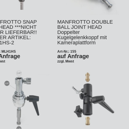
FROTTO SNAP
MANFROTTO DOUBLE
HEAD ***NICHT
BALL JOINT HEAD
R LIEFERBAR!!
Doppelter
ER ARTIKEL:
Kugelgelenkkoppf mit
1HS-2
Kameraplattform
.: MLH1HS
Art-Nr.: 155
Anfrage
auf Anfrage
Mwst
zzgl. Mwst