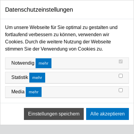
0
FILTERN NACH
Datenschutzeinstellungen
Startseite
Traversen / Rigging Kettenzüge / Anschlagmittel / Arbeitsschutz
PREIS
Traversen
Roofing Systems
Double-Pitch
Um unsere Webseite für Sie optimal zu gestalten und
DOUBLE-PITCH
fortlaufend verbessern zu können, verwenden wir
1 -€ - 1 €
Cookies. Durch die weitere Nutzung der Webseite
FILTERN NACH
SORTIEREN NACH
stimmen Sie der Verwendung von Cookies zu.
Keine Ergebnisse
Notwendig
mehr
Wir konnten keine Übereinstimmung für diese Filter
finden.
Statistik
mehr
Bitte versuchen Sie eine andere Wahl.
Media
mehr