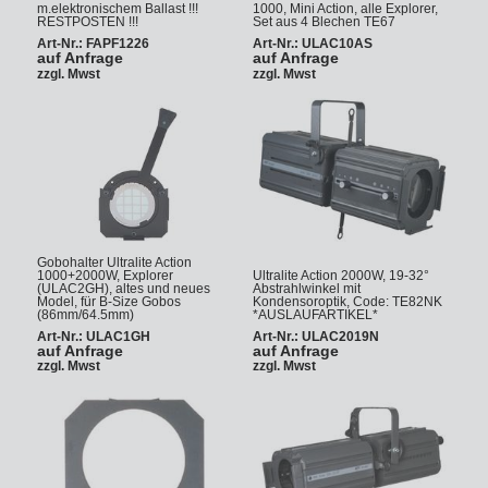
m.elektronischem Ballast !!!
1000, Mini Action, alle Explorer,
RESTPOSTEN !!!
Set aus 4 Blechen TE67
Art-Nr.: FAPF1226
Art-Nr.: ULAC10AS
auf Anfrage
auf Anfrage
zzgl. Mwst
zzgl. Mwst
Gobohalter Ultralite Action
1000+2000W, Explorer
Ultralite Action 2000W, 19-32°
(ULAC2GH), altes und neues
Abstrahlwinkel mit
Model, für B-Size Gobos
Kondensoroptik, Code: TE82NK
(86mm/64.5mm)
*AUSLAUFARTIKEL*
Art-Nr.: ULAC1GH
Art-Nr.: ULAC2019N
auf Anfrage
auf Anfrage
zzgl. Mwst
zzgl. Mwst