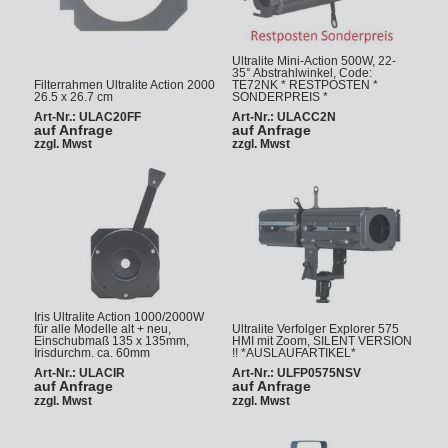
Ultralite Mini-Action 500W, 22-
35° Abstrahlwinkel, Code:
Filterrahmen Ultralite Action 2000
TE72NK * RESTPOSTEN *
26.5 x 26.7 cm
SONDERPREIS *
Art-Nr.: ULAC20FF
Art-Nr.: ULACC2N
auf Anfrage
auf Anfrage
zzgl. Mwst
zzgl. Mwst
Iris Ultralite Action 1000/2000W
für alle Modelle alt + neu,
Ultralite Verfolger Explorer 575
Einschubmaß 135 x 135mm,
HMI mit Zoom, SILENT VERSION
Irisdurchm. ca. 60mm
!! *AUSLAUFARTIKEL*
Art-Nr.: ULACIR
Art-Nr.: ULFP0575NSV
auf Anfrage
auf Anfrage
zzgl. Mwst
zzgl. Mwst