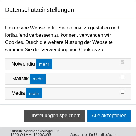
0
Datenschutzeinstellungen
Startseite
Licht / Spots / Scheinwerfer / Moving Heads / Profiler / Panels / Sticks / Fluter
Um unsere Webseite für Sie optimal zu gestalten und
Sonstiges, Restposten, Dekolicht, Cutlight, UV
fortlaufend verbessern zu können, verwenden wir
Verfolger / Profilscheinwerfer *RESTPOSTEN*
VERFOLGER / PROFILSCHEINWERFER
Cookies. Durch die weitere Nutzung der Webseite
stimmen Sie der Verwendung von Cookies zu.
*RESTPOSTEN*
FILTERN NACH
PREIS (NIEDRIG - HOCH)
Notwendig
mehr
Statistik
mehr
Media
mehr
Ultralite Verfolger Voyager EB
1200 W f.HMI 1200W/GS
Abschatter für Ultralite Action