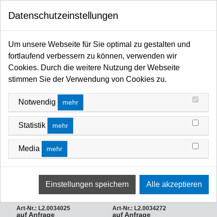
0
Datenschutzeinstellungen
Startseite
Licht / Spots / Scheinwerfer / Moving Heads / Profiler / Panels / Sticks / Fluter
Um unsere Webseite für Sie optimal zu gestalten und
LED
ARRI Orbiter / LED
ARRI Orbiter Mounting & Sonstiges
fortlaufend verbessern zu können, verwenden wir
ARRI ORBITER MOUNTING & SONSTIGES
Cookies. Durch die weitere Nutzung der Webseite
FILTERN NACH
Name A Z
stimmen Sie der Verwendung von Cookies zu.
Notwendig
mehr
Statistik
mehr
Media
mehr
ARRI Orbiter Manual Yoke with
ARRI Skid for Orbiter, silver, Kufe
Spigot
(Silbergrau) für ARRI Orbiter
Art-Nr.: L2.0034025
Art-Nr.: L2.0034272
auf Anfrage
auf Anfrage