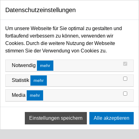
0
Datenschutzeinstellungen
Startseite
Licht / Spots / Scheinwerfer / Moving Heads / Profiler / Panels / Sticks / Fluter
Um unsere Webseite für Sie optimal zu gestalten und
LED
ARRI Orbiter / LED
ARRI Orbiter Mounting & Sonstiges
fortlaufend verbessern zu können, verwenden wir
ARRI ORBITER MOUNTING & SONSTIGES
Cookies. Durch die weitere Nutzung der Webseite
FILTERN NACH
Name Z A
stimmen Sie der Verwendung von Cookies zu.
Notwendig
Keine Ergebnisse
mehr
Wir konnten keine Übereinstimmung für diese Filter
Statistik
mehr
finden.
Bitte versuchen Sie eine andere Wahl.
Media
mehr