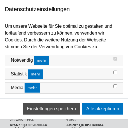
0
Datenschutzeinstellungen
Startseite
Traversen / Rigging Kettenzüge / Anschlagmittel / Arbeitsschutz
Traversen
Kreise/Kreissegmente
Kreise
Um unsere Webseite für Sie optimal zu gestalten und
KREISE
fortlaufend verbessern zu können, verwenden wir
Cookies. Durch die weitere Nutzung der Webseite
FILTERN NACH
PREIS (HOCH - NIEDRIG)
stimmen Sie der Verwendung von Cookies zu.
Notwendig
mehr
Statistik
mehr
Media
mehr
LITEC QX30SAC200A4
LITEC QX30SC400A4 Ø=400cm
Ø=200cm Kreis - 4 Sektionen ST
Kreis - 4 Sektionen ST 29 cm.
29 cm. square - Circle ext. diam
square - Circle ext. diam cm. 400,
cm. 200, 4 sect.
4 sect.
Art-Nr.: QX30SC200A4
Art-Nr.: QX30SC400A4