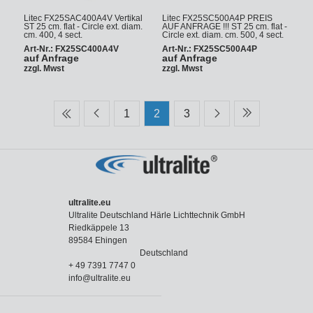
Litec FX25SAC400A4V Vertikal
Litec FX25SC500A4P PREIS
ST 25 cm. flat - Circle ext. diam.
AUF ANFRAGE !!! ST 25 cm. flat -
cm. 400, 4 sect.
Circle ext. diam. cm. 500, 4 sect.
Art-Nr.: FX25SC400A4V
Art-Nr.: FX25SC500A4P
auf Anfrage
auf Anfrage
zzgl. Mwst
zzgl. Mwst
1
2
3
ultralite.eu
Ultralite Deutschland Härle Lichttechnik GmbH
Riedkäppele 13
89584 Ehingen
Deutschland
+ 49 7391 7747 0
info@ultralite.eu