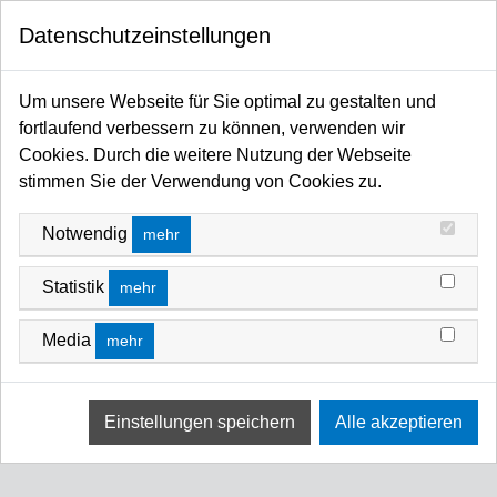
0
FILTERN NACH
Datenschutzeinstellungen
Startseite
Traversen / Rigging Kettenzüge / Anschlagmittel / Arbeitsschutz
PREIS
Traversen
Dollies
Um unsere Webseite für Sie optimal zu gestalten und
DOLLIES
fortlaufend verbessern zu können, verwenden wir
Cookies. Durch die weitere Nutzung der Webseite
FILTERN NACH
PREIS (HOCH - NIEDRIG)
stimmen Sie der Verwendung von Cookies zu.
Notwendig
mehr
Statistik
mehr
Media
mehr
Stapelleiste für 2-, 3- und 4Punkt
Stapelleiste für 2-, 3- und 4Punkt
Traversen, 820x45x30mm 6
Traversen, 600x50x30mm 6
Ausfräsungen pro Seite, für 2
Ausfräsungen pro Seite, für 2
Traversen 400mm
Traversen 287-290mm
Art-Nr.: ULTDA40E
Art-Nr.: ULTDA30E