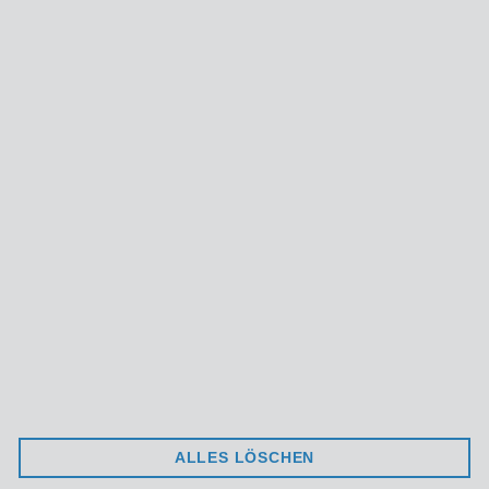
89584 Ehingen
Deutschland
+ 49 7391 7747 0
info@ultralite.eu
UNTERNEHMEN
AGB
DATENSCHUTZ
IMPRESSUM
ULTRALITE
KATALOG
NEWS
VERSAND
ALLES LÖSCHEN
SERVICE