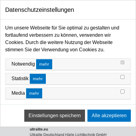
0
Datenschutzeinstellungen
Startseite
Traversen / Rigging Kettenzüge / Anschlagmittel / Arbeitsschutz
Anschlagmittel
Zurrgurte & Zubehör
Um unsere Webseite für Sie optimal zu gestalten und
ZURRGURTE & ZUBEHÖR
fortlaufend verbessern zu können, verwenden wir
Cookies. Durch die weitere Nutzung der Webseite
stimmen Sie der Verwendung von Cookies zu.
Notwendig
mehr
Statistik
mehr
Media
mehr
Zurrgurte 1-teilig
Zurrgurte 2-teilig
ultralite.eu
Ultralite Deutschland Härle Lichttechnik GmbH