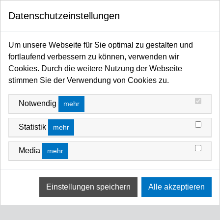
0
FILTERN NACH
Datenschutzeinstellungen
Startseite
PREIS
Flags / Scrims / Frames / Hintergründe / Stillleben / Fotoschirme / Diffusoren /
Um unsere Webseite für Sie optimal zu gestalten und
Reflektoren / Softboxen
fortlaufend verbessern zu können, verwenden wir
Light Control Zubehör
1 -€ - 1 €
LIGHT CONTROL ZUBEHÖR
Cookies. Durch die weitere Nutzung der Webseite
stimmen Sie der Verwendung von Cookies zu.
FILTERN NACH
PREIS (NIEDRIG - HOCH)
Notwendig
mehr
Keine Ergebnisse
Statistik
mehr
Wir konnten keine Übereinstimmung für diese Filter
finden.
Media
mehr
Bitte versuchen Sie eine andere Wahl.