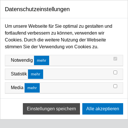
0
FILTERN NACH
Datenschutzeinstellungen
Startseite
Filter / Farbfilter
Zircon for LED
Minus Green
LEE_LENGTH
MINUS GREEN
Um unsere Webseite für Sie optimal zu gestalten und
fortlaufend verbessern zu können, verwenden wir
FILTERN NACH
PREIS (NIEDRIG - HOCH)
ROLL
ROLL_25CM
ROLL_50CM
ROLL_100CM
Cookies. Durch die weitere Nutzung der Webseite
stimmen Sie der Verwendung von Cookies zu.
Keine Ergebnisse
PREIS
Notwendig
mehr
Wir konnten keine Übereinstimmung für diese Filter
finden.
Statistik
mehr
Bitte versuchen Sie eine andere Wahl.
Media
mehr