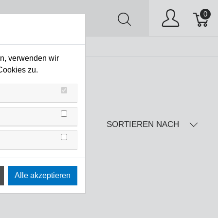
0
AV
Stock Clearing
en, verwenden wir
Cookies zu.
SORTIEREN NACH
isse
 diese Filter finden.
ndere Wahl.