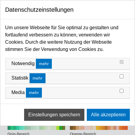
0
Datenschutzeinstellungen
Startseite
Filter / Farbfilter
Farbfilter Rollen und Zuschnitte
FARBFILTER ROLLEN UND ZUSCHNITTE
Um unsere Webseite für Sie optimal zu gestalten und
fortlaufend verbessern zu können, verwenden wir
Cookies. Durch die weitere Nutzung der Webseite
stimmen Sie der Verwendung von Cookies zu.
Notwendig
mehr
Statistik
mehr
Blau-Bereich
Gelb-Bereich
Media
mehr
Grün-Bereich
Orange-Bereich