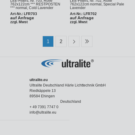
LEE-Filters, Nr. 703, Rolle
LEE-Filters, Nr. 702, Rolle
762x122cm *** RESTPOSTEN
762x122cm normal, Special Pale
*** normal, Cold Lavender
Lavender
Art-Nr.: LFR703
Art-Nr.: LFR702
auf Anfrage
auf Anfrage
zzgl. Mwst
zzgl. Mwst
1
2
ultralite.eu
Ultralite Deutschland Härle Lichttechnik GmbH
Riedkäppele 13
89584 Ehingen
Deutschland
+ 49 7391 7747 0
info@ultralite.eu