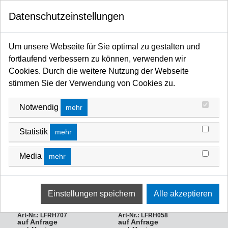
0
Datenschutzeinstellungen
Startseite
Filter / Farbfilter
Farbfilter Rollen und Zuschnitte
Violett-Bereich
VIOLETT-BEREICH
Um unsere Webseite für Sie optimal zu gestalten und
fortlaufend verbessern zu können, verwenden wir
FILTERN NACH
Name Z A
Cookies. Durch die weitere Nutzung der Webseite
stimmen Sie der Verwendung von Cookies zu.
Notwendig
mehr
Statistik
mehr
Media
mehr
LEE-Filters, HT 707, Rolle
LEE-Filters, HT 058, Rolle
400x117cm
400x117cm
***AUSLAUFARTIKEL!!! High
***AUSLAUFARTIKEL!!! High
Temp., Ultimate Violet,
Temp., Lavender ***ANBRUCH
***ANBRUCH RESTBESTAND
RESTBESTAND
Art-Nr.: LFRH707
Art-Nr.: LFRH058
auf Anfrage
auf Anfrage