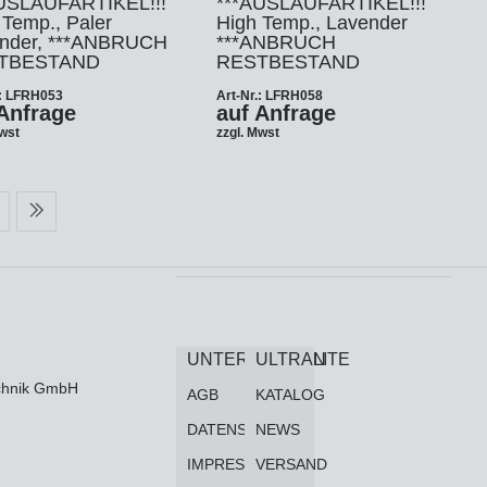
USLAUFARTIKEL!!!
***AUSLAUFARTIKEL!!!
 Temp., Paler
High Temp., Lavender
nder, ***ANBRUCH
***ANBRUCH
TBESTAND
RESTBESTAND
.: LFRH053
Art-Nr.: LFRH058
Anfrage
auf Anfrage
Mwst
zzgl. Mwst
UNTERNEHMEN
ULTRALITE
technik GmbH
AGB
KATALOG
DATENSCHUTZ
NEWS
IMPRESSUM
VERSAND