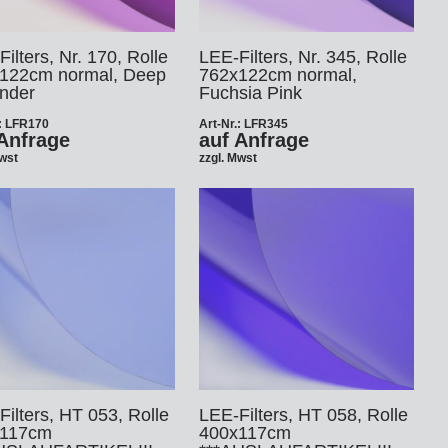
ilters, Nr. 170, Rolle
LEE-Filters, Nr. 345, Rolle
122cm normal, Deep
762x122cm normal,
nder
Fuchsia Pink
.: LFR170
Art-Nr.: LFR345
Anfrage
auf Anfrage
Mwst
zzgl. Mwst
ilters, HT 053, Rolle
LEE-Filters, HT 058, Rolle
x117cm
400x117cm