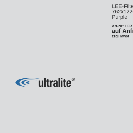
Fi
Pe
LEE-Filte
Gi
762x122
St
Purple
Tr
Ga
So
Art-Nr.: LF
auf Anf
Cu
DM
zzgl. Mwst
Op
fü
DM
Wi
Te
Sc
DM
De
So
Pa