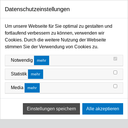
0
FILTERN NACH
Datenschutzeinstellungen
Startseite
Filter / Farbfilter
Farbfilter Rollen und Zuschnitte
Violett-Bereich
LEE_LENGTH
VIOLETT-BEREICH
Um unsere Webseite für Sie optimal zu gestalten und
fortlaufend verbessern zu können, verwenden wir
FILTERN NACH
SORTIEREN NACH
ROLL
ROLL_25CM
ROLL_50CM
ROLL_100CM
Cookies. Durch die weitere Nutzung der Webseite
stimmen Sie der Verwendung von Cookies zu.
Keine Ergebnisse
PREIS
Notwendig
mehr
Wir konnten keine Übereinstimmung für diese Filter
finden.
1 -€ - 1 €
Statistik
mehr
Bitte versuchen Sie eine andere Wahl.
Media
mehr