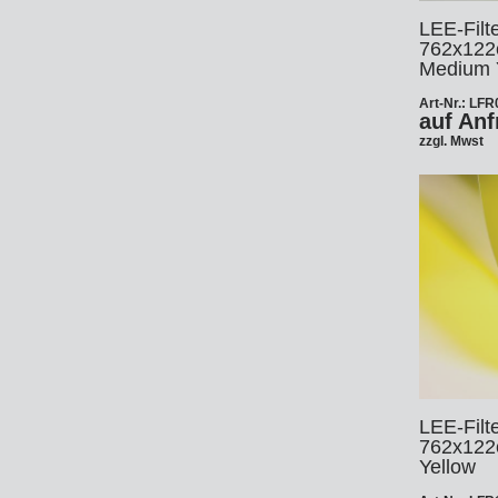
Ha
Le
LEE-Filte
Fo
762x122
DM
Medium 
Jo
Art-Nr.: LF
auf Anf
Po
zzgl. Mwst
Zi
Ar
La
Zu
HM
So
Tr
Xe
In
Ar
St
Li
Sa
LEE-Filte
762x122
St
Yellow
Au