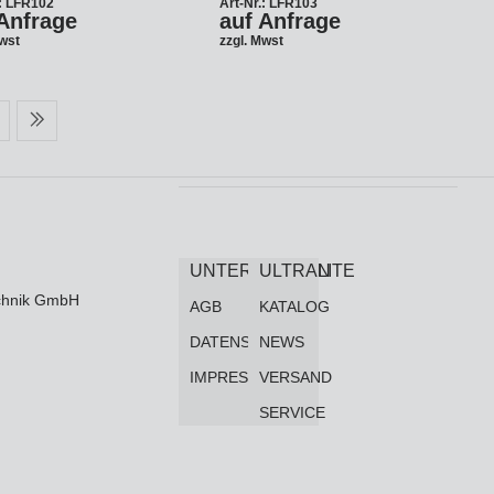
.: LFR102
Art-Nr.: LFR103
Anfrage
auf Anfrage
Mwst
zzgl. Mwst
UNTERNEHMEN
ULTRALITE
technik GmbH
AGB
KATALOG
DATENSCHUTZ
NEWS
IMPRESSUM
VERSAND
SERVICE