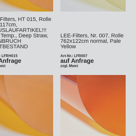
ilters, HT 015, Rolle
117cm,
USLAUFARTIKEL!!!
 Temp., Deep Straw,
LEE-Filters, Nr. 007, Rolle
ANBRUCH
762x122cm normal, Pale
TBESTAND
Yellow
.: LFRH015
Art-Nr.: LFR007
Anfrage
auf Anfrage
Mwst
zzgl. Mwst