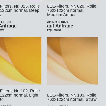
ilters, Nr. 015, Rolle
LEE-Filters, Nr. 020, Rolle
122cm normal, Deep
762x122cm normal,
w
Medium Amber
.: LFR015
Art-Nr.: LFR020
Anfrage
auf Anfrage
Mwst
zzgl. Mwst
ilters, Nr. 102, Rolle
122cm normal, Light
LEE-Filters, Nr. 103, Rolle
er
762x122cm normal, Straw