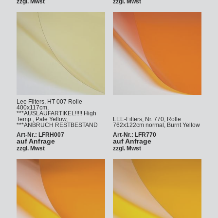
zzgl. Mwst
zzgl. Mwst
Lee Filters, HT 007 Rolle
400x117cm,
***AUSLAUFARTIKEL!!!!! High
Temp., Pale Yellow,
LEE-Filters, Nr. 770, Rolle
***ANBRUCH RESTBESTAND
762x122cm normal, Burnt Yellow
Art-Nr.: LFRH007
Art-Nr.: LFR770
auf Anfrage
auf Anfrage
zzgl. Mwst
zzgl. Mwst