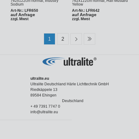
762x122cm normal, Industry
762x122cm normal, Half Mustard
Sodium
Yellow
Art-Nr.: LFR650
Art-Nr.: LFR642
auf Anfrage
auf Anfrage
zzgl. Mwst
zzgl. Mwst
1
2
ultralite.eu
Ultralite Deutschland Härle Lichttechnik GmbH
Riedkäppele 13
89584 Ehingen
Deutschland
+ 49 7391 7747 0
info@ultralite.eu