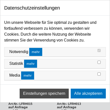
0
Datenschutzeinstellungen
Startseite
Filter / Farbfilter
Farbfilter Rollen und Zuschnitte
Gelb-Bereich
GELB-BEREICH
Um unsere Webseite für Sie optimal zu gestalten und
fortlaufend verbessern zu können, verwenden wir
FILTERN NACH
Name Z A
Cookies. Durch die weitere Nutzung der Webseite
stimmen Sie der Verwendung von Cookies zu.
Notwendig
mehr
Statistik
mehr
Media
mehr
LEE-Filters, HT 015, Rolle
LEE-Filters, HT 013, Rolle
400x117cm,
400x117cm
***AUSLAUFARTIKEL!!! High
***AUSLAUFARTIKEL!!! High
Temp., Deep Straw,
Temp., Straw Tint, ***ANBRUCH
***ANBRUCH RESTBESTAND
RESTBESTAND
Art-Nr.: LFRH015
Art-Nr.: LFRH013
auf Anfrage
auf Anfrage