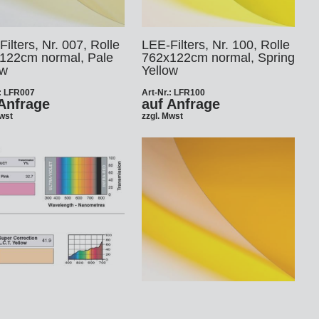
ilters, Nr. 007, Rolle
LEE-Filters, Nr. 100, Rolle
122cm normal, Pale
762x122cm normal, Spring
ow
Yellow
.: LFR007
Art-Nr.: LFR100
Anfrage
auf Anfrage
Mwst
zzgl. Mwst