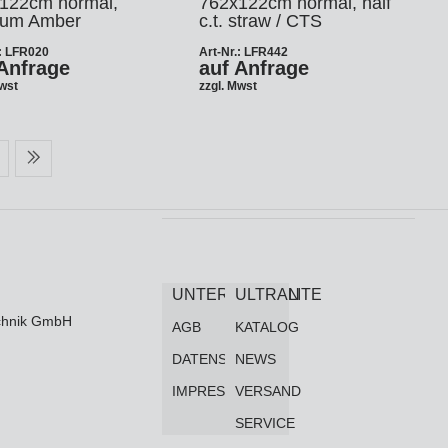
122cm normal,
762x122cm normal, half
um Amber
c.t. straw / CTS
.: LFR020
Art-Nr.: LFR442
Anfrage
auf Anfrage
Mwst
zzgl. Mwst
UNTERNEHMEN
ULTRALITE
technik GmbH
AGB
KATALOG
DATENSCHUTZ
NEWS
IMPRESSUM
VERSAND
SERVICE