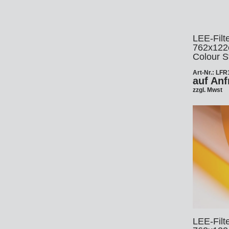
Ha
Le
Fo
DM
LEE-Filte
Jo
762x122
Colour S
Po
Art-Nr.: LF
Zi
Ar
auf Anf
La
zzgl. Mwst
Zu
HM
So
Tr
Xe
In
Ar
St
Li
Sa
St
Au
LEE-Filte