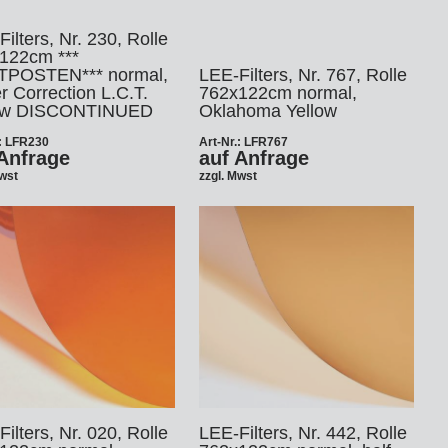
ilters, Nr. 230, Rolle
122cm ***
POSTEN*** normal,
LEE-Filters, Nr. 767, Rolle
r Correction L.C.T.
762x122cm normal,
low DISCONTINUED
Oklahoma Yellow
.: LFR230
Art-Nr.: LFR767
Anfrage
auf Anfrage
Mwst
zzgl. Mwst
ilters, Nr. 020, Rolle
LEE-Filters, Nr. 442, Rolle