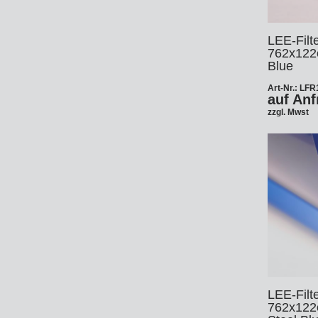
Ha
Le
Fo
DM
LEE-Filte
762x122
Jo
Blue
Po
Art-Nr.: LF
auf Anf
Zi
Ar
zzgl. Mwst
La
Zu
HM
So
Tr
Xe
In
Ar
St
Li
Sa
St
LEE-Filte
Au
762x122