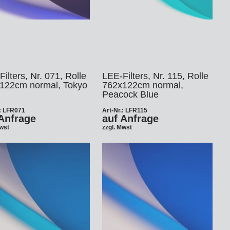
ilters, Nr. 071, Rolle
LEE-Filters, Nr. 115, Rolle
122cm normal, Tokyo
762x122cm normal,
Peacock Blue
.: LFR071
Art-Nr.: LFR115
Anfrage
auf Anfrage
Mwst
zzgl. Mwst