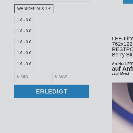
Ke
Tu
Z
WENIGER ALS 1 €
CD
O
1 € - 0 €
Ka
Au
1 € - 0 €
M
LEE-Filte
Ku
Hi
Re
1 € - 0 €
St
762x122
En
RESTPOS
1 € - 0 €
Re
Berry Bl
In
An
Pi
1 € - 0 €
Art-Nr.: LF
fal
auf Anf
Ve
zzgl. Mwst
Gr
Fi
Re
Ak
Ze
- 
ERLEDIGT
Ad
Te
Zu
Ko
Hü
Fa
Ha
Ze
So
Fo
Sw
Bl
Zu