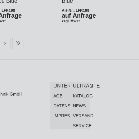
ce Blue
Blue
.: LFR198
Art-Nr.: LFR199
Anfrage
auf Anfrage
Mwst
zzgl. Mwst
UNTERNEHMEN
ULTRALITE
technik GmbH
AGB
KATALOG
DATENSCHUTZ
NEWS
IMPRESSUM
VERSAND
SERVICE