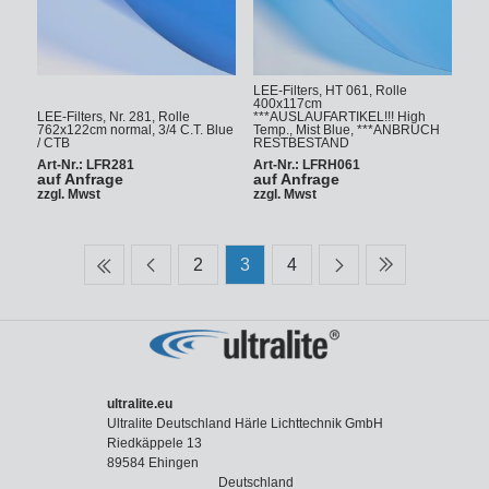
LEE-Filters, HT 061, Rolle
400x117cm
LEE-Filters, Nr. 281, Rolle
***AUSLAUFARTIKEL!!! High
762x122cm normal, 3/4 C.T. Blue
Temp., Mist Blue, ***ANBRUCH
/ CTB
RESTBESTAND
Art-Nr.: LFR281
Art-Nr.: LFRH061
auf Anfrage
auf Anfrage
zzgl. Mwst
zzgl. Mwst
2
3
4
ultralite.eu
Ultralite Deutschland Härle Lichttechnik GmbH
Riedkäppele 13
89584 Ehingen
Deutschland