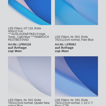
LEE-Filters, HT 118, Rolle
400x117cm
***AUSLAUFARTIKEL!!! High
Temp., Light Blue ***ANBRUCH
LEE-Filters, Nr. 063, Rolle
RESTBESTAND
762x122cm normal, Pale Blue
Art-Nr.: LFRH118
Art-Nr.: LFR063
auf Anfrage
auf Anfrage
zzgl. Mwst
zzgl. Mwst
LEE-Filters, Nr. 503, Rolle
LEE-Filters, Nr. 283, Rolle
762x122cm normal, Quater New
762x122cm normal, 1 1/2 C.T.
colour Blue
Blue / CTB