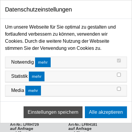
0
Datenschutzeinstellungen
Startseite
Filter / Farbfilter
Farbfilter Rollen und Zuschnitte
Blau-Bereich
BLAU-BEREICH
Um unsere Webseite für Sie optimal zu gestalten und
fortlaufend verbessern zu können, verwenden wir
FILTERN NACH
PREIS (NIEDRIG - HOCH)
Cookies. Durch die weitere Nutzung der Webseite
stimmen Sie der Verwendung von Cookies zu.
Notwendig
mehr
Statistik
mehr
Media
mehr
LEE-Filters, HT 729, Rolle
LEE-Filters, HT 181, Rolle
400x117cm
400x117cm
***AUSLAUFARTIKEL High
***AUSLAUFARTIKEL!!! High
Temp., Scuba Blue,
Temp., Congo Blue,
***ANBRUCH RESTBESTAND
****ANBRUCH RESTBESTAND
Art-Nr.: LFRH729
Art-Nr.: LFRH181
auf Anfrage
auf Anfrage