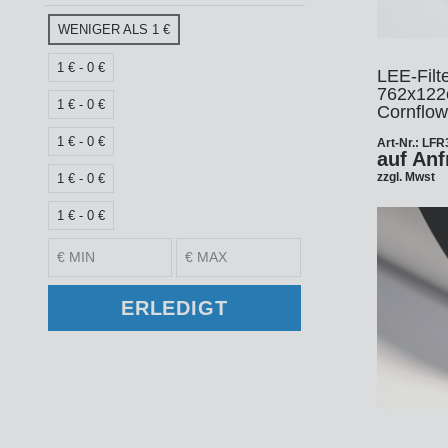
Ke
Tu
Z
WENIGER ALS 1 €
CD
O
1 € - 0 €
LEE-Filte
762x122
Ka
Au
1 € - 0 €
Cornflow
M
Ku
Hi
Re
1 € - 0 €
Art-Nr.: LF
St
auf Anf
En
zzgl. Mwst
1 € - 0 €
Re
In
An
Pi
1 € - 0 €
fal
Ve
Gr
Fi
Re
Ak
Ze
- 
ERLEDIGT
Ad
Te
Zu
Ko
Hü
Fa
Ha
Ze
So
Fo
Sw
Bl
Zu