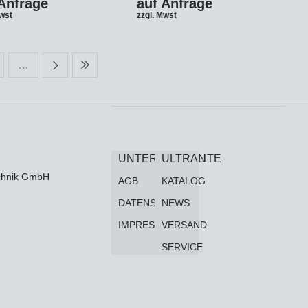
Anfrage
auf Anfrage
Mwst
zzgl. Mwst
…
UNTERNEHMEN
ULTRALITE
technik GmbH
AGB
KATALOG
DATENSCHUTZ
NEWS
IMPRESSUM
VERSAND
SERVICE