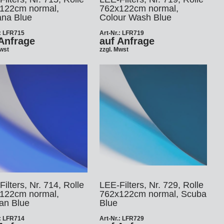
122cm normal,
762x122cm normal,
na Blue
Colour Wash Blue
.: LFR715
Art-Nr.: LFR719
Anfrage
auf Anfrage
Mwst
zzgl. Mwst
ilters, Nr. 714, Rolle
LEE-Filters, Nr. 729, Rolle
122cm normal,
762x122cm normal, Scuba
ian Blue
Blue
.: LFR714
Art-Nr.: LFR729