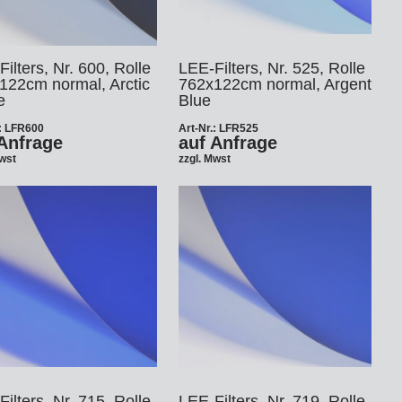
ilters, Nr. 600, Rolle
LEE-Filters, Nr. 525, Rolle
122cm normal, Arctic
762x122cm normal, Argent
e
Blue
.: LFR600
Art-Nr.: LFR525
Anfrage
auf Anfrage
Mwst
zzgl. Mwst
ilters, Nr. 715, Rolle
LEE-Filters, Nr. 719, Rolle