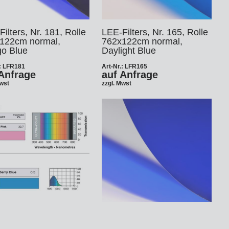
ilters, Nr. 181, Rolle
LEE-Filters, Nr. 165, Rolle
122cm normal,
762x122cm normal,
o Blue
Daylight Blue
.: LFR181
Art-Nr.: LFR165
Anfrage
auf Anfrage
Mwst
zzgl. Mwst