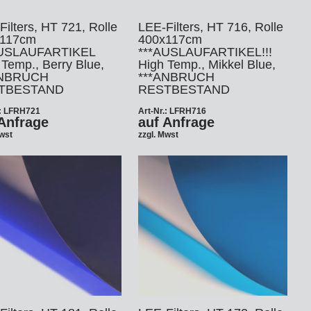
ilters, HT 721, Rolle
LEE-Filters, HT 716, Rolle
x117cm
400x117cm
AUSLAUFARTIKEL
***AUSLAUFARTIKEL!!!
 Temp., Berry Blue,
High Temp., Mikkel Blue,
ANBRUCH
***ANBRUCH
TBESTAND
RESTBESTAND
.: LFRH721
Art-Nr.: LFRH716
Anfrage
auf Anfrage
Mwst
zzgl. Mwst