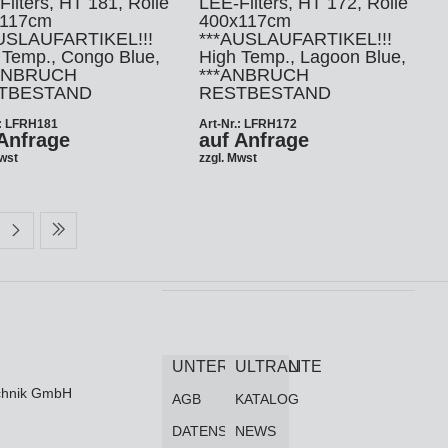
ilters, HT 181, Rolle
LEE-Filters, HT 172, Rolle
x117cm
400x117cm
USLAUFARTIKEL!!!
***AUSLAUFARTIKEL!!!
 Temp., Congo Blue,
High Temp., Lagoon Blue,
*ANBRUCH
***ANBRUCH
TBESTAND
RESTBESTAND
.: LFRH181
Art-Nr.: LFRH172
Anfrage
auf Anfrage
Mwst
zzgl. Mwst
UNTERNEHMEN
ULTRALITE
technik GmbH
AGB
KATALOG
DATENSCHUTZ
NEWS