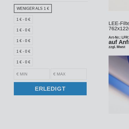
Ke
Tu
Z
WENIGER ALS 1 €
CD
O
1 € - 0 €
LEE-Filte
762x122
Ka
Au
1 € - 0 €
M
Art-Nr.: LF
Ku
Hi
Re
1 € - 0 €
auf Anf
St
En
zzgl. Mwst
1 € - 0 €
Re
In
An
Pi
1 € - 0 €
fal
Ve
Gr
Fi
Re
Ak
Ze
- 
ERLEDIGT
Ad
Te
Zu
Ko
Hü
Fa
Ha
Ze
So
Fo
Sw
Bl
Zu