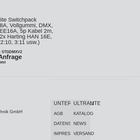
lite Switchpack
8A, Vollgummi, DMX,
CEE16A, 5p Kabel 2m,
 2x Harting HAN 16E,
 2:10, 3:11 usw.)
.: STGDMXV2
Anfrage
Mwst
UNTERNEHMEN
ULTRALITE
technik GmbH
AGB
KATALOG
DATENSCHUTZ
NEWS
IMPRESSUM
VERSAND