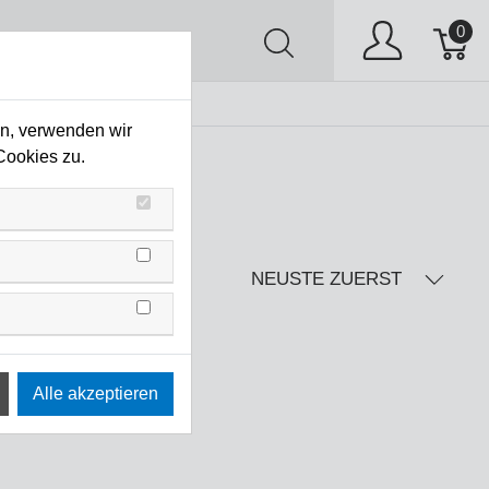
0
AV
Stock Clearing
en, verwenden wir
Cookies zu.
NEUSTE ZUERST
isse
 diese Filter finden.
ndere Wahl.