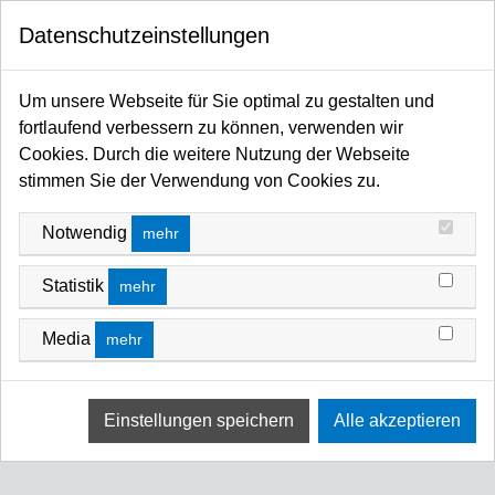
0
FILTERN NACH
Datenschutzeinstellungen
Startseite
PREIS
Coupler / Grip / Haken / Adapter / Zapfen / Autopole / Befestigungssysteme
Um unsere Webseite für Sie optimal zu gestalten und
Coupler / Clamps / Haken
Grab Clamp
fortlaufend verbessern zu können, verwenden wir
GRAB CLAMP
Cookies. Durch die weitere Nutzung der Webseite
FILTERN NACH
Name Z A
stimmen Sie der Verwendung von Cookies zu.
Notwendig
Keine Ergebnisse
mehr
Wir konnten keine Übereinstimmung für diese Filter
Statistik
mehr
finden.
Bitte versuchen Sie eine andere Wahl.
Media
mehr