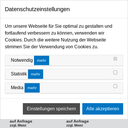
0
Datenschutzeinstellungen
Startseite
ULTRALITE SHOP
NEBEL-, DUNST- & EFFEKTFLUIDS
NEBEL-, DUNST- & EFFEKTFLUIDS
Um unsere Webseite für Sie optimal zu gestalten und
fortlaufend verbessern zu können, verwenden wir
FILTERN NACH
Name A Z
Cookies. Durch die weitere Nutzung der Webseite
stimmen Sie der Verwendung von Cookies zu.
Notwendig
mehr
Statistik
mehr
Media
mehr
Ultralite Chaser Fog CLEAR
VERSION Nebelfluid 5L
Ultralite London Fog Nebelfluid
Qualitätsnebelfluid sehr
5L Qualitätsnebelfluid extra
langanhaltend, jetzt neu: klar
langanhaltend / z.b. für Open Air
Art-Nr.: ULFO05C
Art-Nr.: ULFO05L
auf Anfrage
auf Anfrage
zzgl. Mwst
zzgl. Mwst