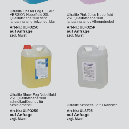
Ultralite Chaser Fog CLEAR
VERSION Nebelfluid 25L
Ultralite Pink-Juice Nebelfluid
Qualitätsnebelfluid sehr
25L Qualitätsnebelfluid
langanhaltend, jetzt neu: klar
langanhaltend / Allroundnebel
Art-Nr.: ULFO25C
Art-Nr.: ULFO25P
auf Anfrage
auf Anfrage
zzgl. Mwst
zzgl. Mwst
Ultralite Show-Fog Nebelfluid
25L Qualitätsnebelfluid
schnellauflösend / für
Schleiernebel
Ultralite Schneefluid 5 l Kanister
Art-Nr.: ULFO25S
Art-Nr.: ULSF05
auf Anfrage
auf Anfrage
zzgl. Mwst
zzgl. Mwst