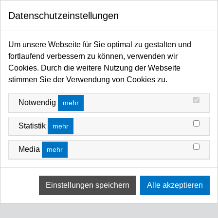
0
FILTERN NACH
Datenschutzeinstellungen
Startseite
MANFROTTO SHOP
Syrp - Motion Control
Motion Control
PREIS
MOTION CONTROL
Um unsere Webseite für Sie optimal zu gestalten und
fortlaufend verbessern zu können, verwenden wir
FILTERN NACH
Name A Z
1 -€ - 1 €
Cookies. Durch die weitere Nutzung der Webseite
stimmen Sie der Verwendung von Cookies zu.
Keine Ergebnisse
Notwendig
mehr
Wir konnten keine Übereinstimmung für diese Filter
finden.
Statistik
mehr
Bitte versuchen Sie eine andere Wahl.
Media
mehr