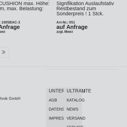
CUSHION max. Höhe:
Signifikation Auslaufstativ
m, max. Belastung:
Restbestand zum
Sonderpreis ! 1 Stck.
.: 1005BAC-3
Art-Nr.: 051
Anfrage
auf Anfrage
Mwst
zzgl. Mwst
UNTERNEHMEN
ULTRALITE
technik GmbH
AGB
KATALOG
DATENSCHUTZ
NEWS
IMPRESSUM
VERSAND